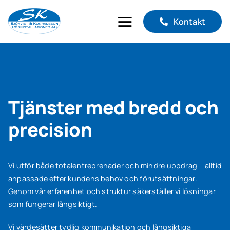
Skip
to
Kontakt
Toggle
content
Navigation
Tjänster
Projekt
Tjänster med bredd och
Om oss
precision
Karriär
Vi utför både totalentreprenader och mindre uppdrag – alltid
anpassade efter kundens behov och förutsättningar.
Genom vår erfarenhet och struktur säkerställer vi lösningar
som fungerar långsiktigt.
Vi värdesätter tydlig kommunikation och långsiktiga